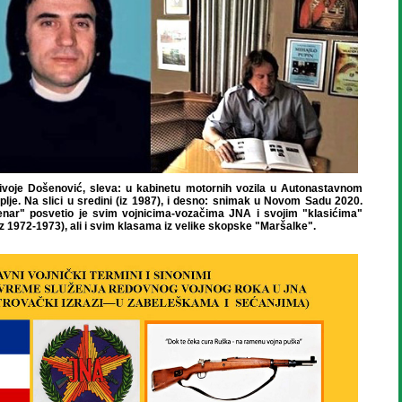
livoje Došenović, sleva: u kabinetu motornih vozila u Autonastavnom
plje. Na slici u sredini (iz 1987), i desno: snimak u Novom Sadu 2020.
enar" posvetio je svim vojnicima-vozačima JNA i svojim "klasićima"
iz 1972-1973), ali i svim klasama iz velike skopske "Maršalke".