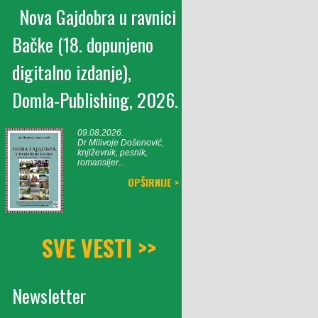
Nova Gajdobra u ravnici
Bačke (18. dopunjeno
digitalno izdanje),
Domla-Publishing, 2026.
09.08.2026.
Dr Milivoje Došenović,
književnik, pesnik,
romansijer...
OPŠIRNIJE >
SVE VESTI >>
Newsletter