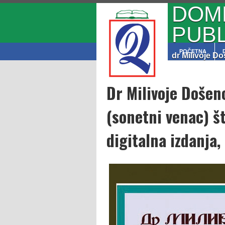
DOML
PUBL
POČETNA
dr Milivoje D
Dr Milivoje Doše
(sonetni venac) š
digitalna izdanja,
09.08.2026.