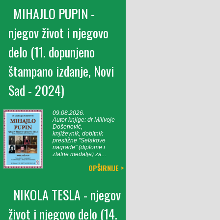
MIHAJLO PUPIN -
njegov život i njegovo
delo (11. dopunjeno
štampano izdanje, Novi
Sad - 2024)
09.08.2026.
Autor knjige: dr Milivoje
Došenović,
književnik, dobitnik
prestižne "Selakove
nagrade" (diplome i
zlatne medalje) za...
OPŠIRNIJE >
NIKOLA TESLA - njegov
život i njegovo delo (14.