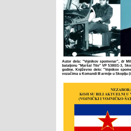
Autor dela: "Vojnikov spomenar", dr Mi
bataljonu "Maršal Tito" VP 5380/1-3, Sko
godine. Književno delo: "Vojnikov spom
vozačima u Komandi III armije u Skoplju (