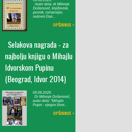
09.08.2026.
Autor dela: dr Milivoje
Došenović, književnik,
pesnik, romansijer,
redovni član...
OPŠIRNIJE >
Selakova nagrada - za
najbolju knjigu o Mihajlu
Idvorskom Pupinu
(Beograd, Idvor 2014)
09.08.2026.
Dr Milivoje Došenović,
autor dela: "Mihajlo
Pupin - njegov život...
OPŠIRNIJE >