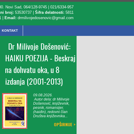
, 30. Novi Sad, 064/128-9745 | 021/6334-957
ni broj:
53530737 |
Šifra delatnosti:
5811
1 |
Email:
drmilivojedosenovic@gmail.com
KONTAKT
Dr Milivoje Došenović:
HAIKU POEZIJA - Beskraj
na dohvatu oka, u 8
izdanja (2001-2013)
09.08.2026.
Autor dela: dr Milivoje
Došenović, književnik,
pesnik, romansijer,
(haiđin), redovni član
Društva književnika...
OPŠIRNIJE >