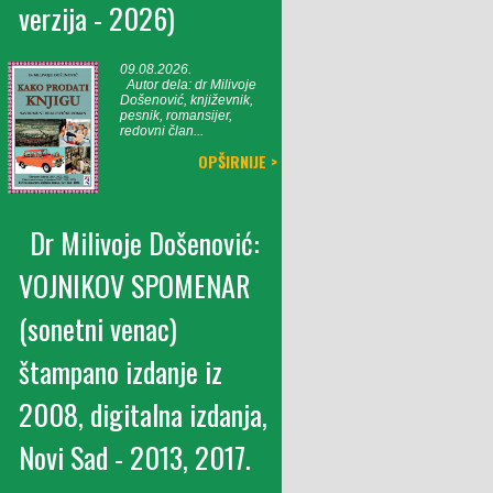
verzija - 2026)
09.08.2026.
Autor dela: dr Milivoje
Došenović, književnik,
pesnik, romansijer,
redovni član...
OPŠIRNIJE >
Dr Milivoje Došenović:
VOJNIKOV SPOMENAR
(sonetni venac)
štampano izdanje iz
2008, digitalna izdanja,
Novi Sad - 2013, 2017.