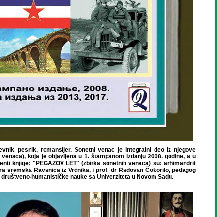
evnik, pesnik, romansijer. Sonetni venac je integralni deo iz njegove
venaca), koja je objavljena u 1. štampanom izdanju 2008. godine, a u
enti knjige: "PEGAZOV LET" (zbirka sonetnih venaca) su: arhimandrit
ra sremska Ravanica iz Vrdnika, i prof. dr Radovan Čokorilo, pedagog
za društveno-humanističke nauke sa Univerziteta u Novom Sadu.