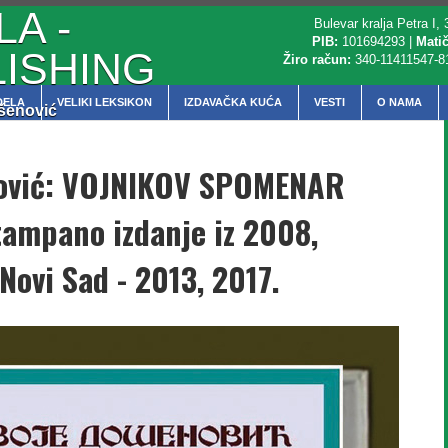
A -
Bulevar kralja Petra I
PIB:
101694293 |
Matič
ISHING
Žiro račun:
340-11411547-8
DELA
VELIKI LEKSIKON
IZDAVAČKA KUĆA
VESTI
O NAMA
ošenović
nović: VOJNIKOV SPOMENAR
tampano izdanje iz 2008,
 Novi Sad - 2013, 2017.