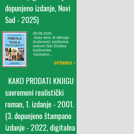
dopunjeno izdanje, Novi
Sad - 2025)
09.08.2026.
Autor dela: dr Milivoje
Došenović, književnik,
redovni član Društva
književnika
Vojvodine....
OPŠIRNIJE >
KAKO PRODATI KNJIGU
savremeni realistički
roman, 1. izdanje - 2001.
(3. dopunjeno štampano
izdanje - 2022, digitalna