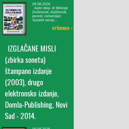
09.08.2026.
Autor dela: dr Milivoje
Došenović, književnik,
pesnik, romansijer.
Sonetni venac...
OPŠIRNIJE >
IZGLAČANE MISLI
(zbirka soneta)
štampano izdanje
(2003), drugo
elektronsko izdanje,
Domla-Publishing, Novi
Sad - 2014.