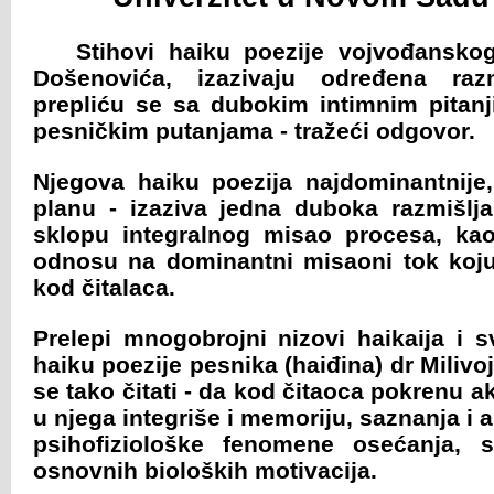
Stihovi haiku poezije vojvođanskog 
Došenovića, izazivaju određena razm
prepliću se sa dubokim intimnim pitan
pesničkim putanjama - tražeći odgovor.
Njegova haiku poezija najdominantnije
planu - izaziva jedna duboka razmišlj
sklopu integralnog misao procesa, kao
odnosu na dominantni misaoni tok koju
kod čitalaca.
Prelepi mnogobrojni nizovi haikaija i s
haiku poezije pesnika (haiđina) dr Miliv
se tako čitati - da kod čitaoca pokrenu a
u njega integriše i memoriju, saznanja i 
psihofiziološke fenomene osećanja, s
osnovnih bioloških motivacija.