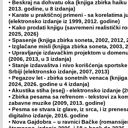
• Beskraj na dohvatu oka (knjiga zbirka haiku 
2013. godine, u 8 izdanja)
• Karate u praktičnoj primeni - sa korelatima jud
(elektronsko izdanje iz 1999, 2012. godine)
• Kako prodati knjigu (savremeni realistički r
2025, 2026)
• Spasenje (knjiga zbirka soneta, 2002, 2012, 
• Izglačane misli (knjiga zbirka soneta, 2003, 
• Upravljanje izdavačkim projektom u domenu 
(2006, 2013, u 3 izdanja)
• Stanje izdavaštva i nivo korišćenja sportske 
Srbiji (elektronsko izdanje, 2007, 2013)
• Pegazov let - zbirka sonetnih venaca (knjiga
2024, 2026. godine u 4 izdanja)
• Akustika stiha (esej) - elektronsko izdanje (
• Zbirka pesama sa refrenom - tekstovi za ko
zabavne muzike (2009, 2013. godine)
•
Pesma se stvara iz glave, iz srca, i iz prene
digitalno izdanje, 2016. godine
•
Nova Gajdobra – u ravnici Bačke (romansijer