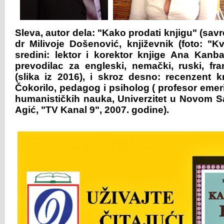
Sleva, autor dela: "Kako prodati knjigu" (savr
dr Milivoje Došenović, književnik (foto: "K
sredini: lektor i korektor knjige Ana Kanba
prevodilac za engleski, nemački, ruski, fra
(slika iz 2016), i skroz desno: recenzent k
Čokorilo, pedagog i psiholog ( profesor emer
humanističkih nauka, Univerzitet u Novom S
Agić, "TV Kanal 9", 2007. godine).