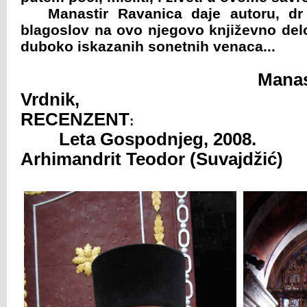
Manastir Ravanica daje autoru, dr 
blagoslov na ovo njegovo književno delo
duboko iskazanih sonetnih venaca...
Manastir Ra
Vrdn
RECENZENT
:
Leta Gospodnjeg, 2008.
Arhimandrit Teodor (Suvajdžić)