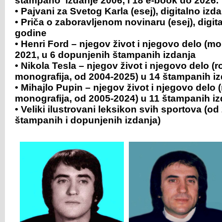
štampano izdanje 2006, i 18 e-book do 2026.
•
Pajvani za Svetog Karla (esej), digitalno izd
•
Priča o zaboravljenom novinaru (esej), digita
godine
•
Henri Ford – njegov život i njegovo delo (mo
2021, u 6 dopunjenih štampanih izdanja
• Nikola Tesla – njegov život i njegovo delo (
monografija,
od 2004-2025) u 14 štampanih iz
• Mihajlo Pupin – njegov život i njegovo delo
monografija, od 2005-2024) u 11 štampanih iz
•
Veliki ilustrovani leksikon svih sportova (o
štampanih i dopunjenih izdanja)