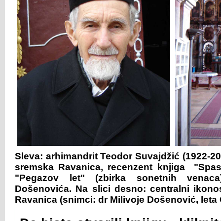
Sleva: arhimandrit Teodor Suvajdžić (1922-2
sremska Ravanica, recenzent knjiga "Spase
"Pegazov let" (zbirka sonetnih venaca
Došenovića. Na slici desno: centralni ikon
Ravanica (snimci: dr Milivoje Došenović, leta