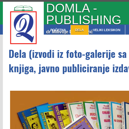
DOMLA -
PUBLISHING
POČETNA
DELA
VELIKI LEKSIKON
dr Milivoje Došenović
Dela (izvodi iz foto-galerije s
knjiga, javno publiciranje izd