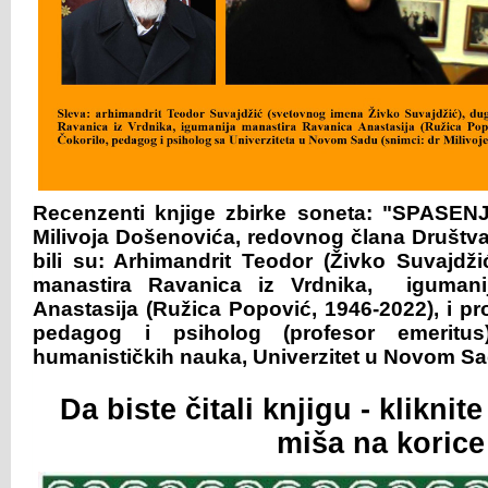
Recenzenti knjige zbirke soneta: "SPASENJ
Milivoja Došenovića, redovnog člana Društva
bili su: Arhimandrit Teodor (Živko Suvajdži
manastira Ravanica iz Vrdnika, igumani
Anastasija (Ružica Popović, 1946-2022), i pr
pedagog i psiholog (profesor emeritus
humanističkih nauka, Univerzitet u Novom S
Da biste čitali knjigu - klikni
miša na korice