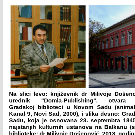
Na slici levo: književnik dr Milivoje Došen
urednik "Domla-Publishing", otvar
Gradskoj biblioteci u Novom Sadu (snima
Kanal 9, Novi Sad, 2000), i slika desno: Gr
Sadu, koja je osnovana 23. septembra 1845
najstarijih kulturnih ustanova na Balkanu (
biblioteke: dr Milivoje Došenović, 2013. godin