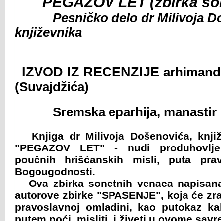
PEGAZOV LET (zbirka sone
Pesničko delo dr Milivoja Do
književnika
IZVOD IZ RECENZIJE
arhimand
(Suvajdžića)
Sremska eparhija, manastir R
Knjiga dr Milivoja Došenovića, knji
"PEGAZOV LET" - nudi produhovlje
poučnih hrišćanskih misli, puta prave
Bogougodnosti.
Ova zbirka sonetnih venaca napisana 
autorove zbirke "SPASENJE", koja će zra
pravoslavnoj omladini, kao putokaz ka
putem poći, misliti, i živeti u ovome sa