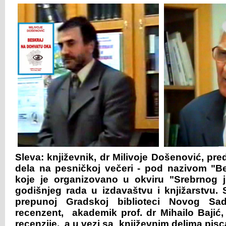
Sleva: književnik, dr Milivoje Došenović, pre
dela na pesničkoj večeri - pod nazivom "B
koje je organizovano u okviru "Srebrnog j
godišnjeg rada u izdavaštvu i knjižarstvu.
prepunoj Gradskoj biblioteci Novog S
recenzent, akademik prof. dr Mihailo Bajić,
recenzije, a u vezi sa književnim delima pisc