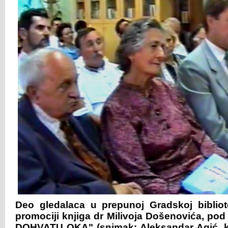
Deo gledalaca u prepunoj Gradskoj bibli
promociji knjiga dr Milivoja Došenovića, 
DOHVATU OKA" (snimak: Aleksandar Agić, 