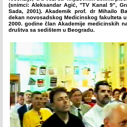
(snimci: Aleksandar Agić, "TV Kanal 9", G
Sada, 2001). Akademik prof. dr Mihailo Baj
dekan novosadskog Medicinskog fakulteta u
2000. godine član Akademije medicinskih n
društva sa sedištem u Beogradu.