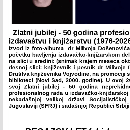
Zlatni jubilej - 50 godina profes
izdavaštvu i knjižarstvu (1976-202
Izvod iz foto-albuma dr Milivoja Došenovića, 
početku bavljenja izdavačko-knjižarskom del
na slici u sredini: (snimak krajem meseca okt
desnoj slici: književnik i pesnik dr Milivoje
Društva književnika Vojvodine, na promociji s
biblioteci (Novi Sad, 2000. godine). U ovoj 2
svoj Zlatni jubilej - 50 godina nepreki
profesionalnog rada u izdavačko-knjižarskoj 
nekadašnjoj velikoj državi Socijalističkoj
Jugoslaviji (SFRJ) i sadašnjoj Republici Srbiji