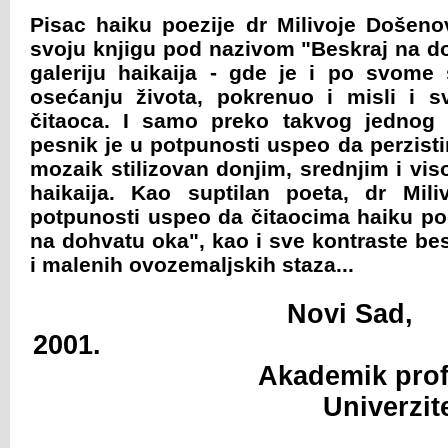
Pisac haiku poezije dr Milivoje Došenov
svoju knjigu pod nazivom "Beskraj na d
galeriju haikaija - gde je i po svome
osećanju života, pokrenuo i misli i sv
čitaoca. I samo preko takvog jednog
pesnik je u potpunosti uspeo da perzisti
mozaik stilizovan donjim, srednjim i vi
haikaija. Kao suptilan poeta, dr Mil
potpunosti uspeo da čitaocima haiku poe
na dohvatu oka", kao i sve kontraste be
i malenih ovozemaljskih staza...
Novi Sad,
2001. RECE
Akademik prof.
Univerzi