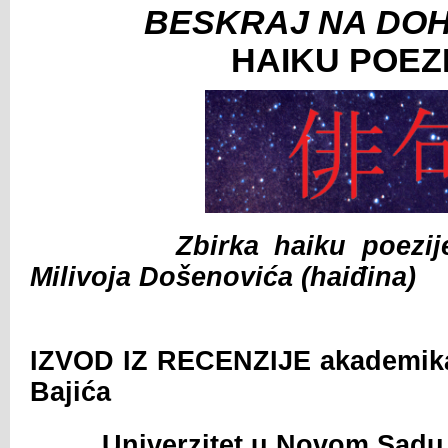
BESKRAJ NA DO
HAIKU POEZ
Zbirka haiku poezij
Milivoja Došenovića (haiđina)
IZVOD IZ RECENZIJE akademika 
Bajića
Univerzitet u Novom Sadu